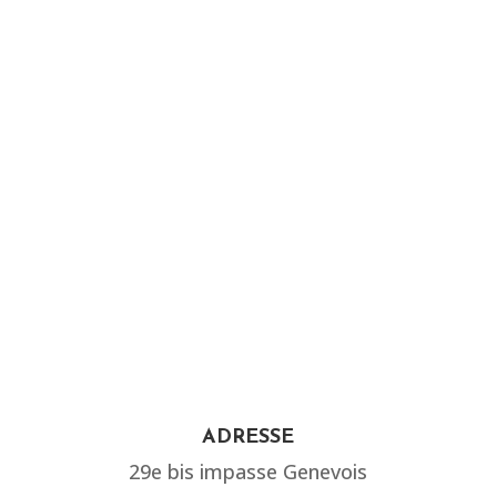
geste pour votre sérénité, pour mieux
dormir la nuit, pour vivre chez soi
sereinement. Alors, pourquoi attendre ?
Faites le choix de la sécurité, pour
aujourd’hui et pour demain.
ADRESSE
29e bis impasse Genevois